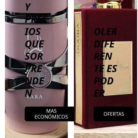
Y
PREC
IOS
OLER
QUE
DIFE
SOR
REN
PRE
TE ES
NDE
POD
N
ER
MAS
OFERTAS
ECONÓMICOS